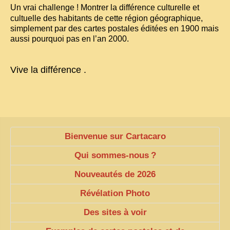
Un vrai challenge
! Montrer la différence culturelle et
VIETNAM 1950
cultuelle des habitants de cette région géographique,
simplement par des cartes postales éditées en 1900 mais
ALBUMS DE FAMILLE
aussi pourquoi pas en l’an 2000.
INDOCHINE HISTORIQUE
Vive la différence .
ARMÉE, JUSTICE, EDUCATION, RELIGION...
MÉTIERS, FÊTES, TRANSPORTS
TRADITIONS ET MODERNITÉ
INSOLITES
Bienvenue sur Cartacaro
EN DIRECT
Qui sommes-nous
?
ENQUÊTES
Nouveautés de 2026
L’ ACTU
Révélation Photo
2025 LAOS 1950 CPSM
Des sites à voir
2026 PERI, VIÊT-CONG
VIETNAM