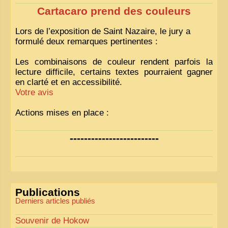
Cartacaro prend des couleurs
Lors de l’exposition de Saint Nazaire, le jury a
formulé deux remarques pertinentes :
Les combinaisons de couleur rendent parfois la
lecture difficile, certains textes pourraient gagner
en clarté et en accessibilité.
Votre avis
Actions mises en place :
Nous avons déjà ajusté les couleurs pour améliorer
-------------------------
la lisibilité. Votre avis nous intéresse
!
Pour les textes, nous allons les retravailler afin de
les rendre plus fluides et précis.
«
Comme tout bon collectionneur le sait, la
Publications
perfection est un idéal… mais nous y travaillons
!
»
Derniers articles publiés
Souvenir de Hokow