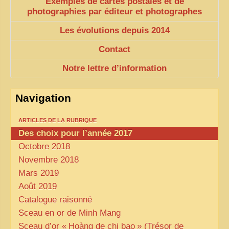
Exemples de cartes postales et de
photographies par éditeur et photographes
ZOOM PHOTO
Les évolutions depuis 2014
DÊ THAM
Contact
MUSÉES
ALBUMS FAMILLE
Notre lettre d’information
EN
Navigation
ARTICLES DE LA RUBRIQUE
Des choix pour l’année 2017
Octobre 2018
Novembre 2018
Mars 2019
Août 2019
Catalogue raisonné
Sceau en or de Minh Mang
Sceau d’or «
Hoàng de chi bao
» (Trésor de