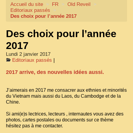
Accueil du site
CARTACARO
>
FR
>
Old Reveil
>
Editoriaux passés
>
NOS LIVRES
Des choix pour l’année 2017
PHOTOGRAPHES, EDITEURS
Des choix pour l’année
ILLUSTRATEURS
2017
TONKIN
Lundi 2 janvier 2017
FRONTIÈRE
Editoriaux passés
|
1908, RÉVOLTE
2017 arrive, des nouvelles idées aussi.
ANNAM CENTRE
COCHINCHINE
J’aimerais en 2017 me consacrer aux ethnies et minorités
du Vietnam mais aussi du Laos, du Cambodge et de la
LES
ETHNIES
Chine.
LAOS
Si ami(e)s lectrices, lecteurs , internautes vous avez des
photos, cartes postales ou documents sur ce thème
CAMBODGE
hésitez pas à me contacter.
REMARQUABLES