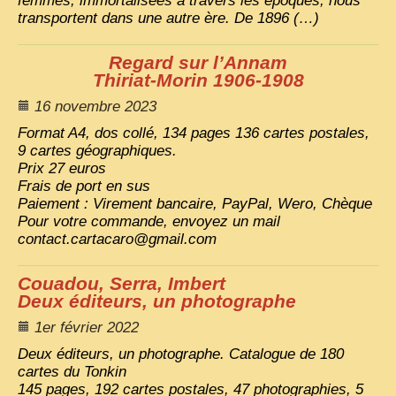
femmes, immortalisées à travers les époques, nous
transportent dans une autre ère. De 1896 (…)
ZOOM PHOTO
Regard sur l’Annam
DÊ THAM
Thiriat-Morin 1906-1908
MUSÉES
16 novembre 2023
ALBUMS FAMILLE
Format A4, dos collé, 134 pages 136 cartes postales,
EN
9 cartes géographiques.
Prix 27 euros
Frais de port en sus
Paiement : Virement bancaire, PayPal, Wero, Chèque
Pour votre commande, envoyez un mail
contact.cartacaro@gmail.com
Couadou, Serra, Imbert
Deux éditeurs, un photographe
1er février 2022
Deux éditeurs, un photographe. Catalogue de 180
cartes du Tonkin
145 pages, 192 cartes postales, 47 photographies, 5