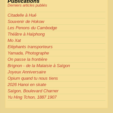
Publications
perfection est un idéal… mais nous y travaillons
!
»
Derniers articles publiés
Citadelle à Hué
Souvenir de Hokow
Les Penons du Cambodge
Théâtre à Haïphong
Mo Xat
Eléphants transporteurs
Yamada, Photographe
On passe la frontière
Brignon - de la Malaisie à Saïgon
Joyeux Anniversaire
Opium quand tu nous tiens
2026 Hanoi en skate
Saïgon, Boulevard Charner
Yu Hing Tchon, 1887 1907