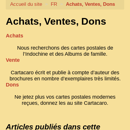
Accueil du site
CARTACARO
>
FR
>
Achats, Ventes, Dons
NOS LIVRES
Achats, Ventes, Dons
PHOTOGRAPHES, EDITEURS
Achats
ILLUSTRATEURS
TONKIN
Nous recherchons des cartes postales de
l’Indochine et des Albums de famille.
FRONTIÈRE
Vente
1908, RÉVOLTE
Cartacaro écrit et publie à compte d’auteur des
ANNAM CENTRE
brochures en nombre d’exemplaires très limités.
Dons
COCHINCHINE
Ne jetez plus vos cartes postales modernes
LES
ETHNIES
reçues, donnez les au site Cartacaro.
LAOS
CAMBODGE
Articles publiés dans cette
REMARQUABLES