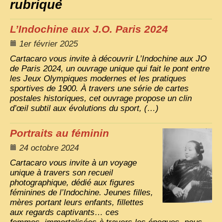
rubrique
VIETNAM 1950
L’Indochine aux
J.O.
Paris 2024
ALBUMS DE FAMILLE
1er février 2025
INDOCHINE HISTORIQUE
Cartacaro vous invite à découvrir L’Indochine aux
JO
de Paris 2024, un ouvrage unique qui fait le pont entre
ARMÉE, JUSTICE, EDUCATION, RELIGION...
les Jeux Olympiques modernes et les pratiques
sportives de 1900. À travers une série de cartes
MÉTIERS, FÊTES, TRANSPORTS
postales historiques, cet ouvrage propose un clin
TRADITIONS ET MODERNITÉ
d’œil subtil aux évolutions du sport, (…)
INSOLITES
Portraits au féminin
EN DIRECT
24 octobre 2024
ENQUÊTES
Cartacaro vous invite à un voyage
unique à travers son recueil
L’ ACTU
photographique, dédié aux figures
féminines de l’Indochine. Jeunes filles,
2025 LAOS 1950 CPSM
mères portant leurs enfants, fillettes
aux regards captivants… ces
2026 PERI, VIÊT-CONG
VIETNAM