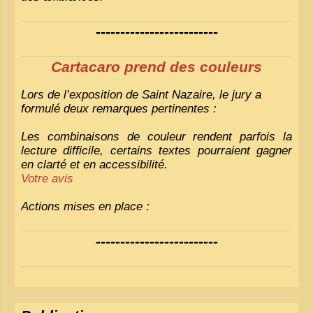
-------------------------
Cartacaro prend des couleurs
Lors de l’exposition de Saint Nazaire, le jury a
formulé deux remarques pertinentes :
Les combinaisons de couleur rendent parfois la
lecture difficile, certains textes pourraient gagner
en clarté et en accessibilité.
Votre avis
Actions mises en place :
Nous avons déjà ajusté les couleurs pour améliorer
-------------------------
la lisibilité. Votre avis nous intéresse
!
Pour les textes, nous allons les retravailler afin de
les rendre plus fluides et précis.
«
Comme tout bon collectionneur le sait, la