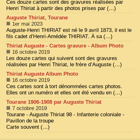
Ces douze cartes sont des gravures réalisées par
Henri Thiriat à partir des photos prises par (…)
ZOOM PHOTO
Auguste Thiriat, Tourane
DÊ THAM
1er mai 2023
Auguste-Henri
THIRIAT
est né le 9 avril 1873, il est le
MUSÉES
fils cadet d’Henri-Amédée
THIRIAT
. À sa (…)
ALBUMS FAMILLE
Thiriat Auguste - Cartes gravure - Album Photo
EN
16 octobre 2019
Les douze cartes qui suivent sont des gravures
réalisées par Henri Thiriat, le frère d’Auguste (…)
Thiriat Auguste Album Photo
16 octobre 2019
Ces cartes sont à tort dénommées cartes photos.
Elles ont un numéro et elles ont été vendu en (…)
Tourane 1906-1908 par Auguste Thiriat
7 octobre 2019
Tourane - Auguste Thiriat 98 - Infanterie coloniale -
Pavillon de la troupe
Carte souvent (…)