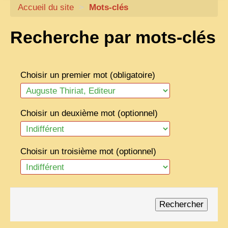
Accueil du site
CARTACARO
>
Mots-clés
NOS LIVRES
Recherche par mots-clés
PHOTOGRAPHES, EDITEURS
ILLUSTRATEURS
Choisir un premier mot (obligatoire)
TONKIN
FRONTIÈRE
Choisir un deuxième mot (optionnel)
1908, RÉVOLTE
ANNAM CENTRE
Choisir un troisième mot (optionnel)
COCHINCHINE
LES
ETHNIES
LAOS
CAMBODGE
REMARQUABLES