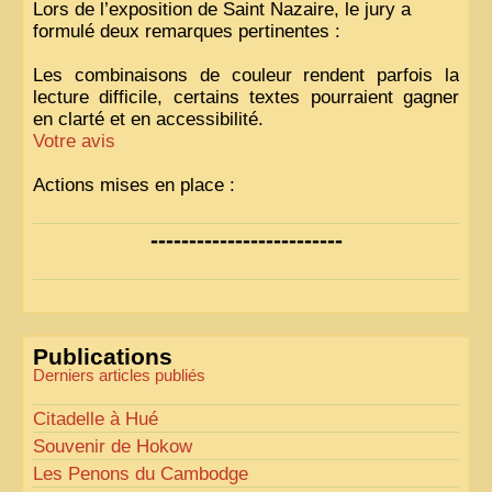
Lors de l’exposition de Saint Nazaire, le jury a
formulé deux remarques pertinentes :
Les combinaisons de couleur rendent parfois la
lecture difficile, certains textes pourraient gagner
en clarté et en accessibilité.
Votre avis
Actions mises en place :
Nous avons déjà ajusté les couleurs pour améliorer
-------------------------
la lisibilité. Votre avis nous intéresse
!
Pour les textes, nous allons les retravailler afin de
les rendre plus fluides et précis.
«
Comme tout bon collectionneur le sait, la
Publications
perfection est un idéal… mais nous y travaillons
!
»
Derniers articles publiés
Citadelle à Hué
Souvenir de Hokow
Les Penons du Cambodge