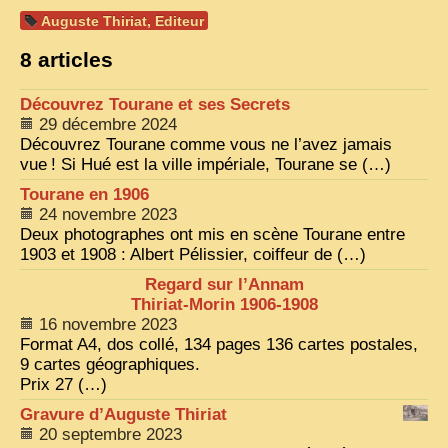
Auguste Thiriat, Editeur
VIETNAM 1950
8 articles
ALBUMS DE FAMILLE
Découvrez Tourane et ses Secrets
INDOCHINE HISTORIQUE
29 décembre 2024
ARMÉE, JUSTICE, EDUCATION, RELIGION...
Découvrez Tourane comme vous ne l’avez jamais
vue
! Si Hué est la ville impériale, Tourane se (…)
MÉTIERS, FÊTES, TRANSPORTS
Tourane en 1906
24 novembre 2023
TRADITIONS ET MODERNITÉ
Deux photographes ont mis en scène Tourane entre
INSOLITES
1903 et 1908 : Albert Pélissier, coiffeur de (…)
Regard sur l’Annam
EN DIRECT
Thiriat-Morin 1906-1908
ENQUÊTES
16 novembre 2023
Format A4, dos collé, 134 pages 136 cartes postales,
L’ ACTU
9 cartes géographiques.
Prix 27 (…)
2025 LAOS 1950 CPSM
Gravure d’Auguste Thiriat
2026 PERI, VIÊT-CONG
20 septembre 2023
VIETNAM