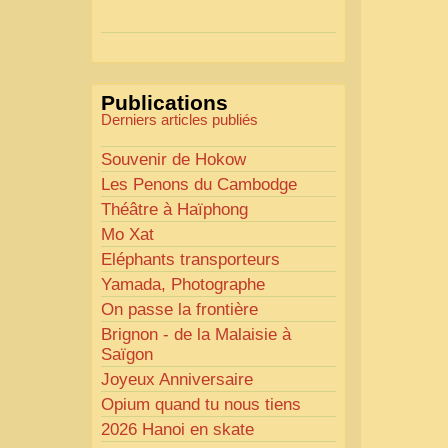
Actions mises en place :
Nous avons déjà ajusté les
couleurs pour améliorer la
lisibilité. Votre avis nous
Publications
intéresse
!
Derniers articles publiés
Pour les textes, nous allons les
retravailler afin de les rendre
Souvenir de Hokow
plus fluides et précis.
Les Penons du Cambodge
«
Comme tout bon
Théâtre à Haïphong
collectionneur le sait, la
Mo Xat
perfection est un idéal… mais
Eléphants transporteurs
nous y travaillons
!
»
Yamada, Photographe
On passe la frontière
Brignon - de la Malaisie à
Saïgon
Joyeux Anniversaire
Opium quand tu nous tiens
2026 Hanoi en skate