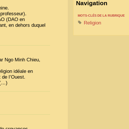
Navigation
ine.
 professeur).
MOTS-CLÉS DE LA RUBRIQUE
AO
(
DAO
en
Religion
sant, en dehors duquel
ar Ngo Minh Chieu,
ligion idéale en
t de l’Ouest.
 (…)
 de croyances