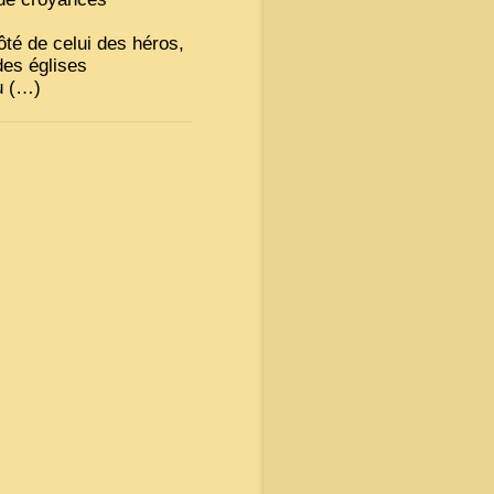
ôté de celui des héros,
 des églises
u (…)