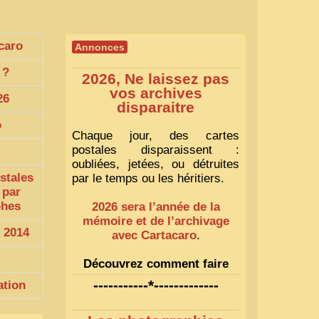
caro
Annonces
?
2026, Ne laissez pas
vos archives
26
disparaitre
o
Chaque jour, des cartes
postales disparaissent :
oubliées, jetées, ou détruites
stales
par le temps ou les héritiers.
 par
phes
2026 sera l’année de la
mémoire et de l’archivage
 2014
avec Cartacaro
.
Découvrez comment faire
1
-----------*-------------
ation