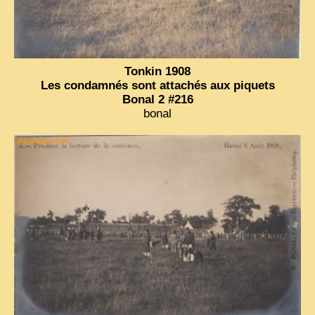
ZOOM PHOTO
DÊ THAM
Tonkin 1908
MUSÉES
Les condamnés sont attachés aux piquets
ALBUMS FAMILLE
Bonal 2 #216
EN
bonal