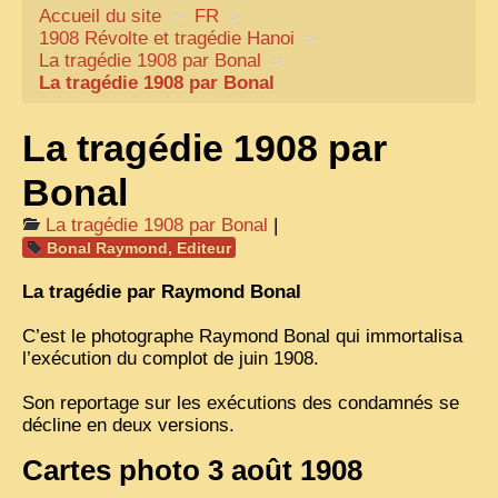
Accueil du site
CARTACARO
>
FR
>
1908 Révolte et tragédie Hanoi
>
NOS LIVRES
La tragédie 1908 par Bonal
>
La tragédie 1908 par Bonal
PHOTOGRAPHES, EDITEURS
ILLUSTRATEURS
La tragédie 1908 par
TONKIN
Bonal
FRONTIÈRE
La tragédie 1908 par Bonal
|
Bonal Raymond, Editeur
1908, RÉVOLTE
La tragédie par Raymond Bonal
ANNAM CENTRE
C’est le photographe Raymond Bonal qui immortalisa
COCHINCHINE
l’exécution du complot de juin 1908.
LES
ETHNIES
Son reportage sur les exécutions des condamnés se
LAOS
décline en deux versions.
CAMBODGE
Cartes photo 3 août 1908
REMARQUABLES