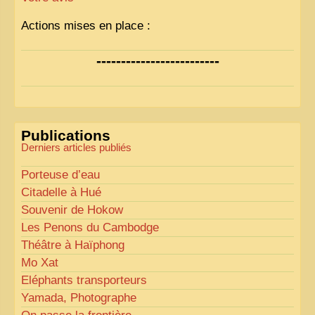
Actions mises en place :
Nous avons déjà ajusté les couleurs pour améliorer
-------------------------
la lisibilité. Votre avis nous intéresse
!
Pour les textes, nous allons les retravailler afin de
les rendre plus fluides et précis.
«
Comme tout bon collectionneur le sait, la
Publications
perfection est un idéal… mais nous y travaillons
!
»
Derniers articles publiés
Porteuse d’eau
Citadelle à Hué
Souvenir de Hokow
Les Penons du Cambodge
Théâtre à Haïphong
Mo Xat
Eléphants transporteurs
Yamada, Photographe