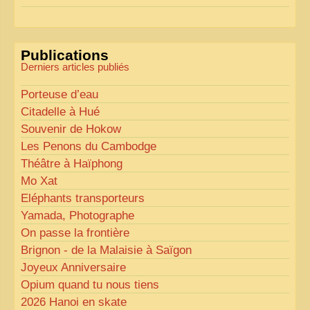
Pour les textes, nous allons les retravailler afin de
les rendre plus fluides et précis.
«
Comme tout bon collectionneur le sait, la
Publications
perfection est un idéal… mais nous y travaillons
!
»
Derniers articles publiés
Porteuse d’eau
Citadelle à Hué
Souvenir de Hokow
Les Penons du Cambodge
Théâtre à Haïphong
Mo Xat
Eléphants transporteurs
Yamada, Photographe
On passe la frontière
Brignon - de la Malaisie à Saïgon
Joyeux Anniversaire
Opium quand tu nous tiens
2026 Hanoi en skate