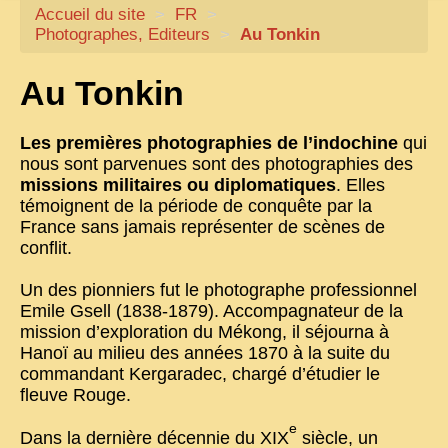
Accueil du site
CARTACARO
>
FR
>
Photographes, Editeurs
>
Au Tonkin
NOS LIVRES
Au Tonkin
PHOTOGRAPHES, EDITEURS
ILLUSTRATEURS
Les premières photographies de l’indochine
qui
TONKIN
nous sont parvenues sont des photographies des
missions militaires ou diplomatiques
. Elles
FRONTIÈRE
témoignent de la période de conquête par la
France sans jamais représenter de scènes de
1908, RÉVOLTE
conflit.
ANNAM CENTRE
Un des pionniers fut le photographe professionnel
COCHINCHINE
Emile Gsell (1838-1879). Accompagnateur de la
mission d’exploration du Mékong, il séjourna à
LES
ETHNIES
Hanoï au milieu des années 1870 à la suite du
commandant Kergaradec, chargé d’étudier le
LAOS
fleuve Rouge.
CAMBODGE
e
Dans la dernière décennie du
XIX
siècle, un
REMARQUABLES