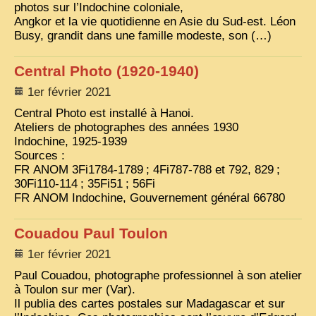
photos sur l’Indochine coloniale,
Angkor et la vie quotidienne en Asie du Sud-est. Léon
Busy, grandit dans une famille modeste, son (…)
Central Photo (1920-1940)
1er février 2021
Central Photo est installé à Hanoi.
Ateliers de photographes des années 1930
Indochine, 1925-1939
Sources :
FR
ANOM
3Fi1784-1789
; 4Fi787-788 et 792, 829
;
30Fi110-114
; 35Fi51
; 56Fi
FR
ANOM
Indochine, Gouvernement général 66780
Couadou Paul Toulon
1er février 2021
Paul Couadou, photographe professionnel à son atelier
à Toulon sur mer (Var).
Il publia des cartes postales sur Madagascar et sur