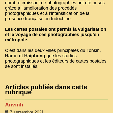
nombre croissant de photographies ont été prises
grâce à l’amélioration des procédés
VIETNAM 1950
photographiques et à l’intensification de la
ALBUMS DE FAMILLE
présence française en Indochine.
INDOCHINE HISTORIQUE
Les cartes postales ont permis la vulgarisation
et le voyage de ces photographies jusqu’en
ARMÉE, JUSTICE, EDUCATION, RELIGION...
métropole.
MÉTIERS, FÊTES, TRANSPORTS
C’est dans les deux villes principales du Tonkin,
TRADITIONS ET MODERNITÉ
Hanoi et Haiphong
que les studios
photographiques et les éditeurs de cartes postales
INSOLITES
se sont installés.
EN DIRECT
ENQUÊTES
Articles publiés dans cette
L’ ACTU
rubrique
2025 LAOS 1950 CPSM
Anvinh
2026 PERI, VIÊT-CONG
7 septembre 2021
VIETNAM