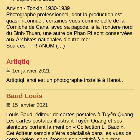
Anvinh - Tonkin, 1930-1939
ZOOM PHOTO
Photographe professionnel, dont la production est
quasi inconnue : certaines vues comme celle de la
DÊ THAM
Corniche de Cana, avec sa pagode, à la frontière nord
MUSÉES
du Binh-Thuan, une autre de Phan Ri sont conservées
ALBUMS FAMILLE
aux Archives nationales d’outre-mer.
Sources :
FR
ANOM
(…)
EN
Artiqtiq
1er janvier 2021
ArtiqtiqHanoi est un photographe installé à Hanoi..
Baud Louis
15 janvier 2021
Louis Baud, éditeur de cartes postales à Tuyên Quang
Les cartes postales illustrant Tuyên Quang et ses
alentours portent la mention «
Collection L. Baud
».
Cet éditeur semble s’être spécialisé dans les vues de
cette région, sans étendre son activité à d’autres