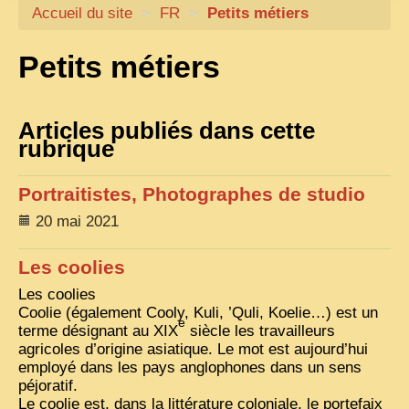
Accueil du site
CARTACARO
>
FR
>
Petits métiers
NOS LIVRES
Petits métiers
PHOTOGRAPHES, EDITEURS
ILLUSTRATEURS
Articles publiés dans cette
rubrique
TONKIN
FRONTIÈRE
Portraitistes, Photographes de studio
1908, RÉVOLTE
20 mai 2021
ANNAM CENTRE
Les coolies
COCHINCHINE
Les coolies
LES
ETHNIES
Coolie (également Cooly, Kuli, ’Quli, Koelie…) est un
e
terme désignant au
XIX
siècle les travailleurs
LAOS
agricoles d’origine asiatique. Le mot est aujourd’hui
employé dans les pays anglophones dans un sens
CAMBODGE
péjoratif.
Le coolie est, dans la littérature coloniale, le portefaix
REMARQUABLES