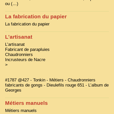
ou (…)
VIETNAM 1950
La fabrication du papier
ALBUMS DE FAMILLE
La fabrication du papier
INDOCHINE HISTORIQUE
L’artisanat
ARMÉE, JUSTICE, EDUCATION, RELIGION...
L’artisanat
MÉTIERS, FÊTES, TRANSPORTS
Fabricant de parapluies
Chaudronniers
TRADITIONS ET MODERNITÉ
Incrusteurs de Nacre
INSOLITES
>
EN DIRECT
#1787 @427 - Tonkin - Métiers - Chaudronniers
ENQUÊTES
fabricants de gongs - Dieulefils rouge 651 - L’album de
Georges
L’ ACTU
2025 LAOS 1950 CPSM
Métiers manuels
2026 PERI, VIÊT-CONG
Métiers manuels
VIETNAM