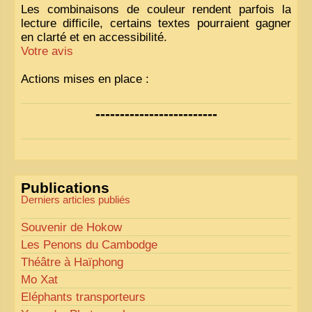
Les combinaisons de couleur rendent parfois la
lecture difficile, certains textes pourraient gagner
en clarté et en accessibilité.
Votre avis
Actions mises en place :
Nous avons déjà ajusté les couleurs pour améliorer
-------------------------
la lisibilité. Votre avis nous intéresse
!
Pour les textes, nous allons les retravailler afin de
les rendre plus fluides et précis.
«
Comme tout bon collectionneur le sait, la
Publications
perfection est un idéal… mais nous y travaillons
!
»
Derniers articles publiés
Souvenir de Hokow
Les Penons du Cambodge
Théâtre à Haïphong
Mo Xat
Eléphants transporteurs