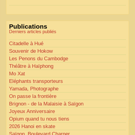
Pour les textes, nous allons les retravailler afin de
les rendre plus fluides et précis.
«
Comme tout bon collectionneur le sait, la
Publications
perfection est un idéal… mais nous y travaillons
!
»
Derniers articles publiés
Citadelle à Hué
Souvenir de Hokow
Les Penons du Cambodge
Théâtre à Haïphong
Mo Xat
Eléphants transporteurs
Yamada, Photographe
On passe la frontière
Brignon - de la Malaisie à Saïgon
Joyeux Anniversaire
Opium quand tu nous tiens
2026 Hanoi en skate
Saïgon, Boulevard Charner