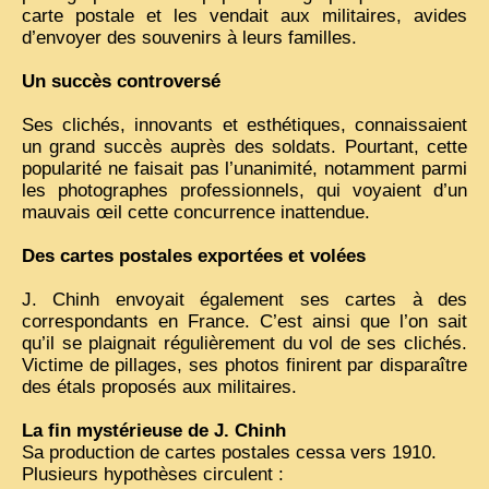
carte postale et les vendait aux militaires, avides
d’envoyer des souvenirs à leurs familles.
VIETNAM 1950
ALBUMS DE FAMILLE
Un succès controversé
INDOCHINE HISTORIQUE
Ses clichés, innovants et esthétiques, connaissaient
un grand succès auprès des soldats. Pourtant, cette
ARMÉE, JUSTICE, EDUCATION, RELIGION...
popularité ne faisait pas l’unanimité, notamment parmi
les photographes professionnels, qui voyaient d’un
MÉTIERS, FÊTES, TRANSPORTS
mauvais œil cette concurrence inattendue.
TRADITIONS ET MODERNITÉ
Des cartes postales exportées et volées
INSOLITES
J. Chinh envoyait également ses cartes à des
EN DIRECT
correspondants en France. C’est ainsi que l’on sait
qu’il se plaignait régulièrement du vol de ses clichés.
ENQUÊTES
Victime de pillages, ses photos finirent par disparaître
des étals proposés aux militaires.
L’ ACTU
La fin mystérieuse de J. Chinh
2025 LAOS 1950 CPSM
Sa production de cartes postales cessa vers 1910.
2026 PERI, VIÊT-CONG
Plusieurs hypothèses circulent :
VIETNAM