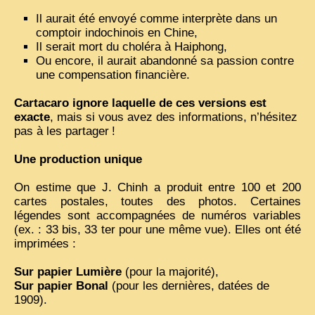
Il aurait été envoyé comme interprète dans un
ZOOM PHOTO
comptoir indochinois en Chine,
Il serait mort du choléra à Haiphong,
DÊ THAM
Ou encore, il aurait abandonné sa passion contre
MUSÉES
une compensation financière.
ALBUMS FAMILLE
Cartacaro ignore laquelle de ces versions est
EN
exacte
, mais si vous avez des informations, n’hésitez
pas à les partager
!
Une production unique
On estime que J. Chinh a produit entre 100 et 200
cartes postales, toutes des photos. Certaines
légendes sont accompagnées de numéros variables
(ex. : 33 bis, 33 ter pour une même vue). Elles ont été
imprimées :
Sur papier Lumière
(pour la majorité),
Sur papier Bonal
(pour les dernières, datées de
1909).