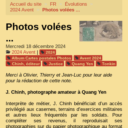
Accueil du site
CARTACARO
>
FR
>
Évolutions
>
2024 Avent
>
Photos volées ...
NOS LIVRES
Photos volées
PHOTOGRAPHES, EDITEURS
ILLUSTRATEURS
...
TONKIN
Mercredi 18 décembre 2024
2024 Avent
|
2024
FRONTIÈRE
Album Cartes postales Photos
Avent 2024
Chinh, éditeur
Justice
Quang Yen
Tonkin
1908, RÉVOLTE
Merci à Olivier, Thierry et Jean-Luc pour leur aide
ANNAM CENTRE
pour la rédaction de cette note.
COCHINCHINE
J. Chinh, photographe amateur à Quang Yen
LES
ETHNIES
Interprète de métier, J. Chinh bénéficiait d’un accès
LAOS
privilégié aux casernes, terrains d’exercices militaires
et autres lieux fréquentés par les soldats. Pour
CAMBODGE
compléter ses revenus, il reproduisait ses
photographies sur du papier photographique au format
REMARQUABLES