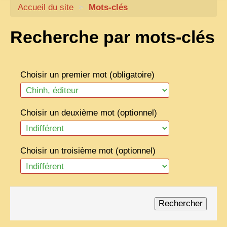
Accueil du site
CARTACARO
>
Mots-clés
NOS LIVRES
Recherche par mots-clés
PHOTOGRAPHES, EDITEURS
ILLUSTRATEURS
Choisir un premier mot (obligatoire)
TONKIN
FRONTIÈRE
Choisir un deuxième mot (optionnel)
1908, RÉVOLTE
ANNAM CENTRE
Choisir un troisième mot (optionnel)
COCHINCHINE
LES
ETHNIES
LAOS
CAMBODGE
REMARQUABLES