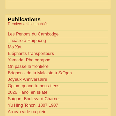
les rendre plus fluides et précis.
«
Comme tout bon collectionneur le sait, la
Publications
perfection est un idéal… mais nous y travaillons
!
»
Derniers articles publiés
Les Penons du Cambodge
Théâtre à Haïphong
Mo Xat
Eléphants transporteurs
Yamada, Photographe
On passe la frontière
Brignon - de la Malaisie à Saïgon
Joyeux Anniversaire
Opium quand tu nous tiens
2026 Hanoi en skate
Saïgon, Boulevard Charner
Yu Hing Tchon, 1887 1907
Arroyo vide ou plein