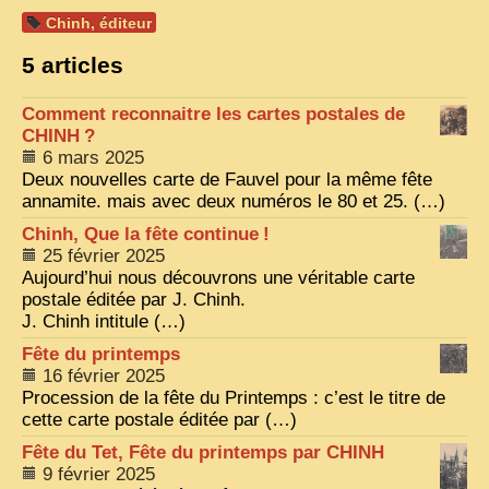
Chinh, éditeur
VIETNAM 1950
5 articles
ALBUMS DE FAMILLE
Comment reconnaitre les cartes postales de
INDOCHINE HISTORIQUE
CHINH
?
ARMÉE, JUSTICE, EDUCATION, RELIGION...
6 mars 2025
Deux nouvelles carte de Fauvel pour la même fête
MÉTIERS, FÊTES, TRANSPORTS
annamite. mais avec deux numéros le 80 et 25. (…)
Chinh, Que la fête continue
TRADITIONS ET MODERNITÉ
!
25 février 2025
INSOLITES
Aujourd’hui nous découvrons une véritable carte
postale éditée par J. Chinh.
EN DIRECT
J. Chinh intitule (…)
ENQUÊTES
Fête du printemps
16 février 2025
L’ ACTU
Procession de la fête du Printemps : c’est le titre de
cette carte postale éditée par (…)
2025 LAOS 1950 CPSM
Fête du Tet, Fête du printemps par
CHINH
2026 PERI, VIÊT-CONG
9 février 2025
VIETNAM