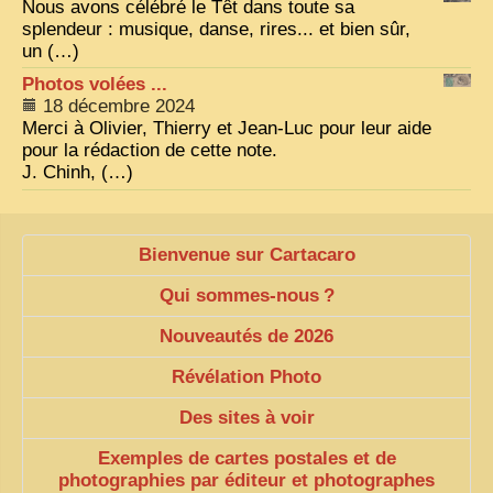
Nous avons célébré le Têt dans toute sa
splendeur : musique, danse, rires... et bien sûr,
ZOOM PHOTO
un (…)
DÊ THAM
Photos volées ...
18 décembre 2024
MUSÉES
Merci à Olivier, Thierry et Jean-Luc pour leur aide
ALBUMS FAMILLE
pour la rédaction de cette note.
J. Chinh, (…)
EN
Bienvenue sur Cartacaro
Qui sommes-nous
?
Nouveautés de 2026
Révélation Photo
Des sites à voir
Exemples de cartes postales et de
photographies par éditeur et photographes