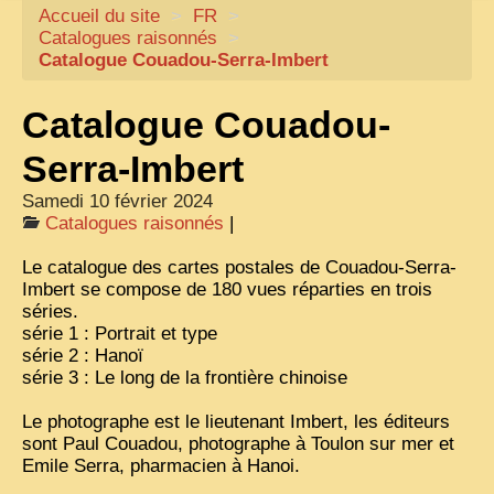
Accueil du site
CARTACARO
>
FR
>
Catalogues raisonnés
>
NOS LIVRES
Catalogue Couadou-Serra-Imbert
PHOTOGRAPHES, EDITEURS
Catalogue Couadou-
ILLUSTRATEURS
Serra-Imbert
TONKIN
Samedi 10 février 2024
FRONTIÈRE
Catalogues raisonnés
|
1908, RÉVOLTE
Le catalogue des cartes postales de Couadou-Serra-
Imbert se compose de 180 vues réparties en trois
ANNAM CENTRE
séries.
série 1 : Portrait et type
COCHINCHINE
série 2 : Hanoï
LES
ETHNIES
série 3 : Le long de la frontière chinoise
LAOS
Le photographe est le lieutenant Imbert, les éditeurs
sont Paul Couadou, photographe à Toulon sur mer et
CAMBODGE
Emile Serra, pharmacien à Hanoi.
REMARQUABLES