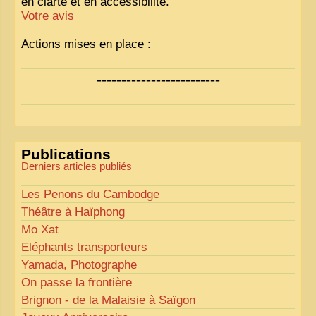
en clarté et en accessibilité.
Votre avis
Actions mises en place :
Nous avons déjà ajusté les couleurs pour améliorer
-------------------------
la lisibilité. Votre avis nous intéresse
!
Pour les textes, nous allons les retravailler afin de
les rendre plus fluides et précis.
«
Comme tout bon collectionneur le sait, la
Publications
perfection est un idéal… mais nous y travaillons
!
»
Derniers articles publiés
Les Penons du Cambodge
Théâtre à Haïphong
Mo Xat
Eléphants transporteurs
Yamada, Photographe
On passe la frontière
Brignon - de la Malaisie à Saïgon