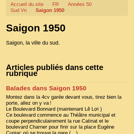
Accueil du site
CARTACARO
>
FR
>
Années 50
>
Sud Vn
>
Saigon 1950
NOS LIVRES
Saigon 1950
PHOTOGRAPHES, EDITEURS
ILLUSTRATEURS
Saigon, la ville du sud.
TONKIN
FRONTIÈRE
Articles publiés dans cette
1908, RÉVOLTE
rubrique
ANNAM CENTRE
Balades dans Saigon 1950
COCHINCHINE
Montez dans la 4cv garée devant vous, tirez bien la
LES
ETHNIES
porte, allez on y va
!
Le Boulevard Bonnard (maintenant Lê Lợi )
LAOS
Ce boulevard commence au Théâtre municipal et
coupe perpendiculairement la rue Catinat et le
CAMBODGE
boulevard Charner pour finir sur la place Eugène
Cuniac où se trouve la gare (…)
REMARQUABLES