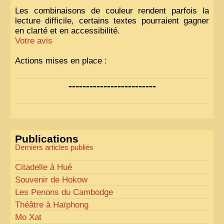
Les combinaisons de couleur rendent parfois la
lecture difficile, certains textes pourraient gagner
en clarté et en accessibilité.
Votre avis
Actions mises en place :
Nous avons déjà ajusté les couleurs pour améliorer
-------------------------
la lisibilité. Votre avis nous intéresse
!
Pour les textes, nous allons les retravailler afin de
les rendre plus fluides et précis.
«
Comme tout bon collectionneur le sait, la
Publications
perfection est un idéal… mais nous y travaillons
!
»
Derniers articles publiés
Citadelle à Hué
Souvenir de Hokow
Les Penons du Cambodge
Théâtre à Haïphong
Mo Xat