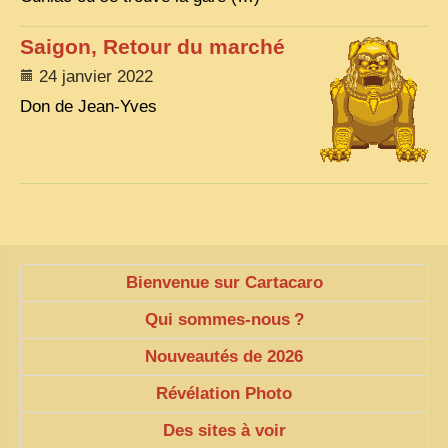
VIETNAM 1950
Saigon, Retour du marché
ALBUMS DE FAMILLE
24 janvier 2022
INDOCHINE HISTORIQUE
Don de Jean-Yves
ARMÉE, JUSTICE, EDUCATION, RELIGION...
MÉTIERS, FÊTES, TRANSPORTS
TRADITIONS ET MODERNITÉ
INSOLITES
Bienvenue sur Cartacaro
EN DIRECT
Qui sommes-nous
?
ENQUÊTES
Nouveautés de 2026
L’ ACTU
Révélation Photo
2025 LAOS 1950 CPSM
2026 PERI, VIÊT-CONG
Des sites à voir
VIETNAM