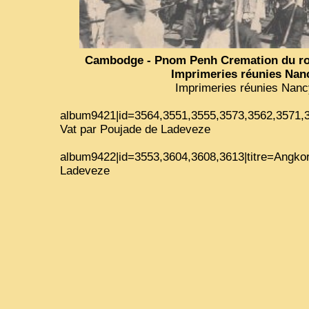
Cambodge - Pnom Penh Cremation du roi
Imprimeries réunies Nan
Imprimeries réunies Nanc
album9421|id=3564,3551,3555,3573,3562,3571,3
Vat par Poujade de Ladeveze
album9422|id=3553,3604,3608,3613|titre=Angkor
Ladeveze