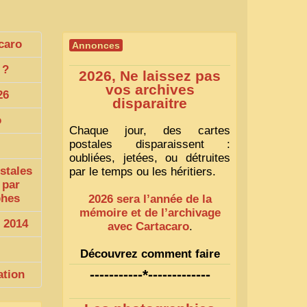
caro
Annonces
?
2026, Ne laissez pas
vos archives
26
disparaitre
o
Chaque jour, des cartes
postales disparaissent :
oubliées, jetées, ou détruites
stales
par le temps ou les héritiers.
 par
phes
2026 sera l’année de la
mémoire et de l’archivage
 2014
avec Cartacaro
.
Découvrez comment faire
1
-----------*-------------
ation