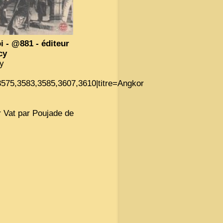
 - @881 - éditeur
cy
y
575,3583,3585,3607,3610|titre=Angkor
 Vat par Poujade de