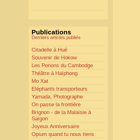
Actions mises en place :
Nous avons déjà ajusté les
couleurs pour améliorer la
lisibilité. Votre avis nous
Publications
intéresse
!
Derniers articles publiés
Pour les textes, nous allons les
retravailler afin de les rendre
Citadelle à Hué
plus fluides et précis.
Souvenir de Hokow
«
Comme tout bon
Les Penons du Cambodge
collectionneur le sait, la
Théâtre à Haïphong
perfection est un idéal… mais
Mo Xat
nous y travaillons
!
»
Eléphants transporteurs
Yamada, Photographe
On passe la frontière
Brignon - de la Malaisie à
Saïgon
Joyeux Anniversaire
Opium quand tu nous tiens