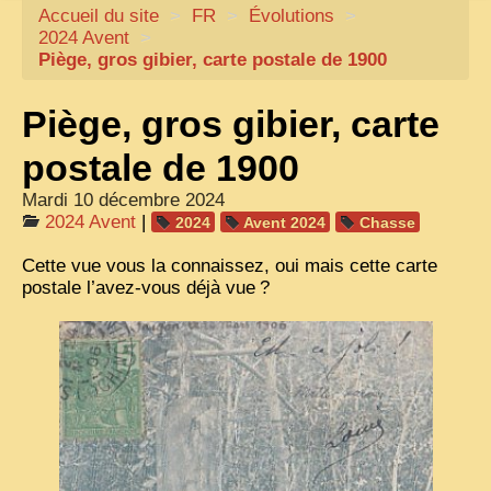
Accueil du site
CARTACARO
>
FR
>
Évolutions
>
2024 Avent
>
NOS LIVRES
Piège, gros gibier, carte postale de 1900
PHOTOGRAPHES, EDITEURS
Piège, gros gibier, carte
ILLUSTRATEURS
postale de 1900
TONKIN
Mardi 10 décembre 2024
FRONTIÈRE
2024 Avent
|
2024
Avent 2024
Chasse
1908, RÉVOLTE
Cette vue vous la connaissez, oui mais cette carte
postale l’avez-vous déjà vue
?
ANNAM CENTRE
COCHINCHINE
LES
ETHNIES
LAOS
CAMBODGE
REMARQUABLES