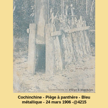
VIETNAM 1950
ALBUMS DE FAMILLE
INDOCHINE HISTORIQUE
ARMÉE, JUSTICE, EDUCATION, RELIGION...
MÉTIERS, FÊTES, TRANSPORTS
TRADITIONS ET MODERNITÉ
INSOLITES
EN DIRECT
ENQUÊTES
L’ ACTU
2025 LAOS 1950 CPSM
Cochinchine - Piège à panthère - Bleu
métallique - 24 mars 1906 -@4215
2026 PERI, VIÊT-CONG
VIETNAM