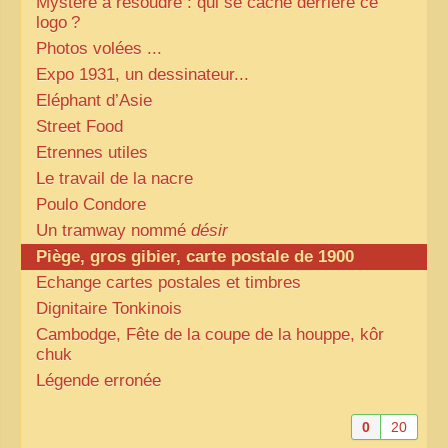
Mystère à résoudre : qui se cache derrière ce
logo
?
Photos volées ...
Expo 1931, un dessinateur...
Eléphant d’Asie
Street Food
Etrennes utiles
Le travail de la nacre
Poulo Condore
Un tramway nommé
désir
Piège, gros gibier, carte postale de 1900
Echange cartes postales et timbres
Dignitaire Tonkinois
Cambodge, Fête de la coupe de la houppe, kôr
chuk
Légende erronée
0
20