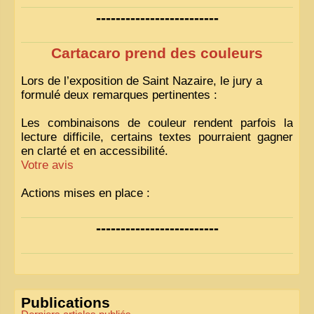
-------------------------
Cartacaro prend des couleurs
Lors de l’exposition de Saint Nazaire, le jury a
formulé deux remarques pertinentes :
Les combinaisons de couleur rendent parfois la
lecture difficile, certains textes pourraient gagner
en clarté et en accessibilité.
Votre avis
Actions mises en place :
Nous avons déjà ajusté les couleurs pour améliorer
-------------------------
la lisibilité. Votre avis nous intéresse
!
Pour les textes, nous allons les retravailler afin de
les rendre plus fluides et précis.
«
Comme tout bon collectionneur le sait, la
Publications
perfection est un idéal… mais nous y travaillons
!
»