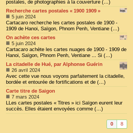
postales, de photographies à la couverture (…)
ZOOM PHOTO
Recherche cartes postales «
1900 1909
»
5 juin 2024
DÊ THAM
Cartacaro recherche les cartes postales de 1900 -
1909 de Hanoi, Saïgon, Phnom Penh, Ventiane (…)
MUSÉES
ALBUMS FAMILLE
On achète ces cartes
5 juin 2024
EN
Cartacaro achète les cartes nuages de 1900 - 1909 de
Hanoi, Saïgon, Phnom Penh, Ventiane ... Si (…)
La citadelle de Hué, par Alphonse Guérin
26 avril 2024
Avec cette vue nous voyons parfaitement la citadelle,
bordée et entourée de fortifications et de (…)
Carte titre de Saigon
7 mars 2024
LLes cartes postales «
Titres
» ici Saïgon eurent leur
succès. Elles étaient envoyées comme (…)
0
8