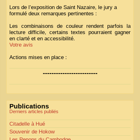
Lors de l’exposition de Saint Nazaire, le jury a
formulé deux remarques pertinentes :
Les combinaisons de couleur rendent parfois la
lecture difficile, certains textes pourraient gagner
en clarté et en accessibilité.
Votre avis
Actions mises en place :
Nous avons déjà ajusté les couleurs pour améliorer
-------------------------
la lisibilité. Votre avis nous intéresse
!
Pour les textes, nous allons les retravailler afin de
les rendre plus fluides et précis.
«
Comme tout bon collectionneur le sait, la
Publications
perfection est un idéal… mais nous y travaillons
!
»
Derniers articles publiés
Citadelle à Hué
Souvenir de Hokow
Les Penons du Cambodge