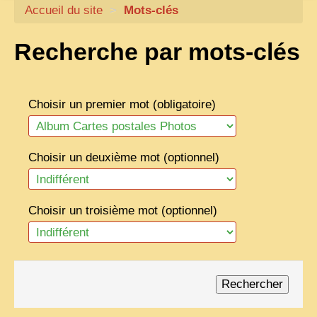
Accueil du site
CARTACARO
>
Mots-clés
NOS LIVRES
Recherche par mots-clés
PHOTOGRAPHES, EDITEURS
ILLUSTRATEURS
Choisir un premier mot (obligatoire)
TONKIN
FRONTIÈRE
Choisir un deuxième mot (optionnel)
1908, RÉVOLTE
ANNAM CENTRE
Choisir un troisième mot (optionnel)
COCHINCHINE
LES
ETHNIES
LAOS
CAMBODGE
REMARQUABLES