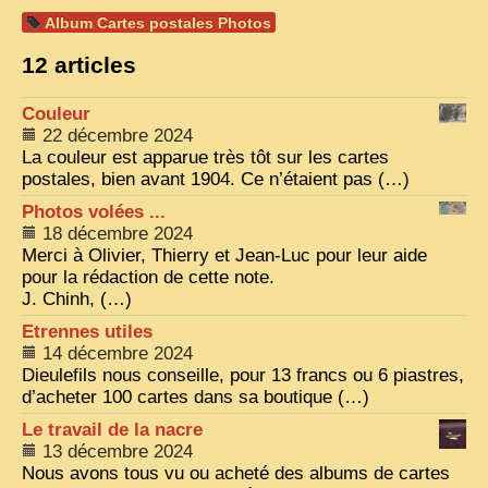
Album Cartes postales Photos
VIETNAM 1950
12 articles
ALBUMS DE FAMILLE
Couleur
INDOCHINE HISTORIQUE
22 décembre 2024
ARMÉE, JUSTICE, EDUCATION, RELIGION...
La couleur est apparue très tôt sur les cartes
postales, bien avant 1904. Ce n’étaient pas (…)
MÉTIERS, FÊTES, TRANSPORTS
Photos volées ...
18 décembre 2024
TRADITIONS ET MODERNITÉ
Merci à Olivier, Thierry et Jean-Luc pour leur aide
INSOLITES
pour la rédaction de cette note.
J. Chinh, (…)
EN DIRECT
Etrennes utiles
ENQUÊTES
14 décembre 2024
Dieulefils nous conseille, pour 13 francs ou 6 piastres,
L’ ACTU
d’acheter 100 cartes dans sa boutique (…)
Le travail de la nacre
2025 LAOS 1950 CPSM
13 décembre 2024
2026 PERI, VIÊT-CONG
Nous avons tous vu ou acheté des albums de cartes
VIETNAM