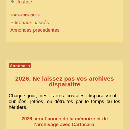
Justice
ZOOM PHOTO
SOUS-RUBRIQUES
DÊ THAM
Editoriaux passés
Annonces précédentes
MUSÉES
ALBUMS FAMILLE
EN
Annonces
2026, Ne laissez pas vos archives
disparaitre
Chaque jour, des cartes postales disparaissent :
oubliées, jetées, ou détruites par le temps ou les
héritiers.
2026 sera l’année de la mémoire et de
l’archivage avec Cartacaro
.