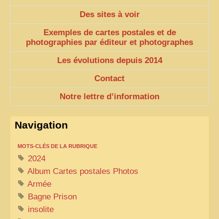
Des sites à voir
VIETNAM 1950
Exemples de cartes postales et de
ALBUMS DE FAMILLE
photographies par éditeur et photographes
INDOCHINE HISTORIQUE
Les évolutions depuis 2014
ARMÉE, JUSTICE, EDUCATION, RELIGION...
Contact
MÉTIERS, FÊTES, TRANSPORTS
Notre lettre d’information
TRADITIONS ET MODERNITÉ
INSOLITES
Navigation
EN DIRECT
MOTS-CLÉS DE LA RUBRIQUE
ENQUÊTES
2024
Album Cartes postales Photos
L’ ACTU
Armée
2025 LAOS 1950 CPSM
Bagne Prison
insolite
2026 PERI, VIÊT-CONG
VIETNAM