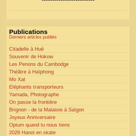
la lisibilité. Votre avis nous intéresse
!
Pour les textes, nous allons les retravailler afin de
les rendre plus fluides et précis.
«
Comme tout bon collectionneur le sait, la
Publications
perfection est un idéal… mais nous y travaillons
!
»
Derniers articles publiés
Citadelle à Hué
Souvenir de Hokow
Les Penons du Cambodge
Théâtre à Haïphong
Mo Xat
Eléphants transporteurs
Yamada, Photographe
On passe la frontière
Brignon - de la Malaisie à Saïgon
Joyeux Anniversaire
Opium quand tu nous tiens
2026 Hanoi en skate