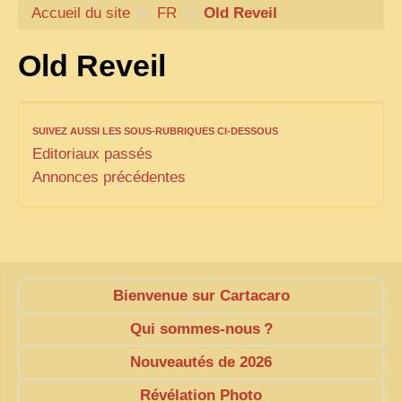
Accueil du site
CARTACARO
>
FR
>
Old Reveil
NOS LIVRES
Old Reveil
PHOTOGRAPHES, EDITEURS
ILLUSTRATEURS
SUIVEZ AUSSI LES SOUS-RUBRIQUES CI-DESSOUS
TONKIN
Editoriaux passés
FRONTIÈRE
Annonces précédentes
1908, RÉVOLTE
ANNAM CENTRE
COCHINCHINE
Bienvenue sur Cartacaro
LES
ETHNIES
Qui sommes-nous
?
LAOS
Nouveautés de 2026
CAMBODGE
Révélation Photo
REMARQUABLES