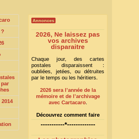
caro
Annonces
?
2026, Ne laissez pas
vos archives
26
disparaitre
o
Chaque jour, des cartes
postales disparaissent :
oubliées, jetées, ou détruites
stales
par le temps ou les héritiers.
 par
phes
2026 sera l’année de la
mémoire et de l’archivage
 2014
avec Cartacaro
.
Découvrez comment faire
1
-----------*-------------
ation