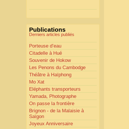
Actions mises en place :
Nous avons déjà ajusté les
couleurs pour améliorer la
lisibilité. Votre avis nous
Publications
intéresse
!
Derniers articles publiés
Pour les textes, nous allons les
retravailler afin de les rendre
Porteuse d’eau
plus fluides et précis.
Citadelle à Hué
«
Comme tout bon
Souvenir de Hokow
collectionneur le sait, la
Les Penons du Cambodge
perfection est un idéal… mais
Théâtre à Haïphong
nous y travaillons
!
»
Mo Xat
Eléphants transporteurs
Yamada, Photographe
On passe la frontière
Brignon - de la Malaisie à
Saïgon
Joyeux Anniversaire