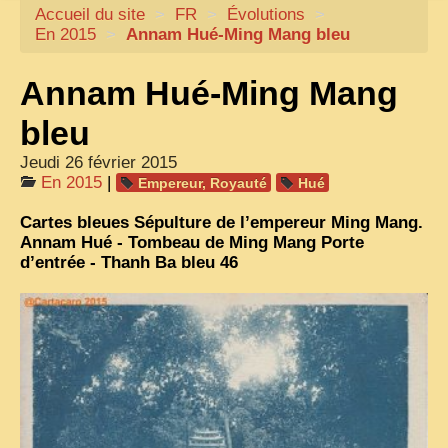
Accueil du site
CARTACARO
>
FR
>
Évolutions
>
En 2015
>
Annam Hué-Ming Mang bleu
NOS LIVRES
Annam Hué-Ming Mang
PHOTOGRAPHES, EDITEURS
ILLUSTRATEURS
bleu
TONKIN
Jeudi 26 février 2015
En 2015
|
Empereur, Royauté
Hué
FRONTIÈRE
Cartes bleues Sépulture de l’empereur Ming Mang.
1908, RÉVOLTE
Annam Hué - Tombeau de Ming Mang Porte
d’entrée - Thanh Ba bleu 46
ANNAM CENTRE
COCHINCHINE
LES
ETHNIES
LAOS
CAMBODGE
REMARQUABLES