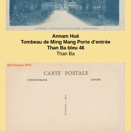
VIETNAM 1950
ALBUMS DE FAMILLE
INDOCHINE HISTORIQUE
Annam Hué
ARMÉE, JUSTICE, EDUCATION, RELIGION...
Tombeau de Ming Mang Porte d’entrée
Than Ba bleu 46
MÉTIERS, FÊTES, TRANSPORTS
Than Ba
TRADITIONS ET MODERNITÉ
INSOLITES
EN DIRECT
ENQUÊTES
L’ ACTU
2025 LAOS 1950 CPSM
2026 PERI, VIÊT-CONG
VIETNAM