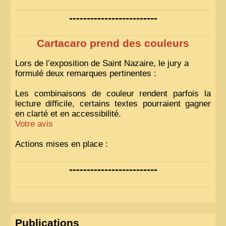
-------------------------
Cartacaro prend des couleurs
Lors de l’exposition de Saint Nazaire, le jury a
formulé deux remarques pertinentes :
Les combinaisons de couleur rendent parfois la
lecture difficile, certains textes pourraient gagner
en clarté et en accessibilité.
Votre avis
Actions mises en place :
Nous avons déjà ajusté les couleurs pour améliorer
-------------------------
la lisibilité. Votre avis nous intéresse
!
Pour les textes, nous allons les retravailler afin de
les rendre plus fluides et précis.
«
Comme tout bon collectionneur le sait, la
Publications
perfection est un idéal… mais nous y travaillons
!
»