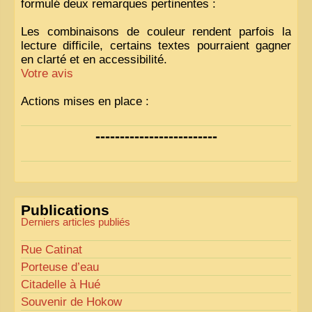
formulé deux remarques pertinentes :
Les combinaisons de couleur rendent parfois la
lecture difficile, certains textes pourraient gagner
en clarté et en accessibilité.
Votre avis
Actions mises en place :
Nous avons déjà ajusté les couleurs pour améliorer
-------------------------
la lisibilité. Votre avis nous intéresse
!
Pour les textes, nous allons les retravailler afin de
les rendre plus fluides et précis.
«
Comme tout bon collectionneur le sait, la
Publications
perfection est un idéal… mais nous y travaillons
!
»
Derniers articles publiés
Rue Catinat
Porteuse d’eau
Citadelle à Hué
Souvenir de Hokow