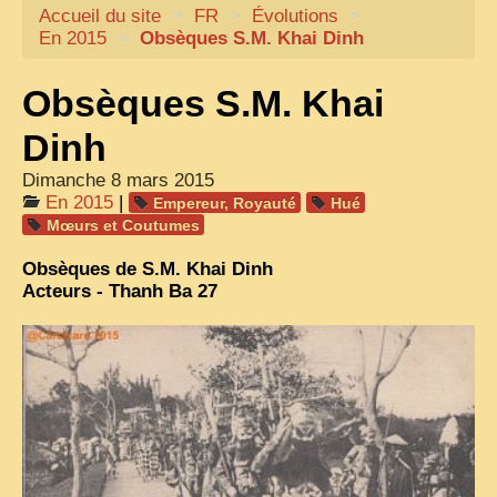
Accueil du site
CARTACARO
>
FR
>
Évolutions
>
En 2015
>
Obsèques S.M. Khai Dinh
NOS LIVRES
Obsèques S.M. Khai
PHOTOGRAPHES, EDITEURS
ILLUSTRATEURS
Dinh
TONKIN
Dimanche 8 mars 2015
En 2015
|
Empereur, Royauté
Hué
FRONTIÈRE
Mœurs et Coutumes
1908, RÉVOLTE
Obsèques de S.M. Khai Dinh
Acteurs - Thanh Ba 27
ANNAM CENTRE
COCHINCHINE
LES
ETHNIES
LAOS
CAMBODGE
REMARQUABLES