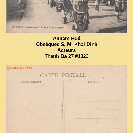
VIETNAM 1950
ALBUMS DE FAMILLE
INDOCHINE HISTORIQUE
Annam Hué
ARMÉE, JUSTICE, EDUCATION, RELIGION...
Obsèques S. M. Khai Dinh
Acteurs
MÉTIERS, FÊTES, TRANSPORTS
Thanh Ba 27 #1323
TRADITIONS ET MODERNITÉ
INSOLITES
EN DIRECT
ENQUÊTES
L’ ACTU
2025 LAOS 1950 CPSM
2026 PERI, VIÊT-CONG
VIETNAM