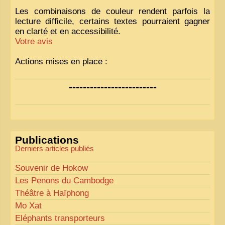
Les combinaisons de couleur rendent parfois la
lecture difficile, certains textes pourraient gagner
en clarté et en accessibilité.
Votre avis
Actions mises en place :
Nous avons déjà ajusté les couleurs pour améliorer
-------------------------
la lisibilité. Votre avis nous intéresse
!
Pour les textes, nous allons les retravailler afin de
les rendre plus fluides et précis.
«
Comme tout bon collectionneur le sait, la
Publications
perfection est un idéal… mais nous y travaillons
!
»
Derniers articles publiés
Souvenir de Hokow
Les Penons du Cambodge
Théâtre à Haïphong
Mo Xat
Eléphants transporteurs