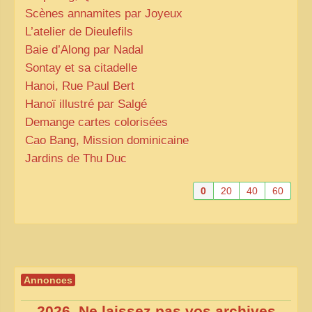
Scènes annamites par Joyeux
L’atelier de Dieulefils
Baie d’Along par Nadal
Sontay et sa citadelle
Hanoi, Rue Paul Bert
Hanoï illustré par Salgé
Demange cartes colorisées
Cao Bang, Mission dominicaine
Jardins de Thu Duc
0
20
40
60
Annonces
2026, Ne laissez pas vos archives