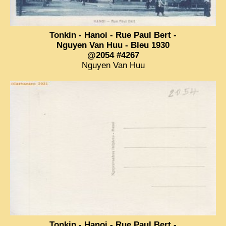
VIETNAM 1950
Tonkin - Hanoi - Rue Paul Bert -
ALBUMS DE FAMILLE
Nguyen Van Huu - Bleu 1930
INDOCHINE HISTORIQUE
@2054 #4267
Nguyen Van Huu
ARMÉE, JUSTICE, EDUCATION, RELIGION...
MÉTIERS, FÊTES, TRANSPORTS
TRADITIONS ET MODERNITÉ
INSOLITES
EN DIRECT
ENQUÊTES
L’ ACTU
2025 LAOS 1950 CPSM
2026 PERI, VIÊT-CONG
Tonkin - Hanoi - Rue Paul Bert -
VIETNAM