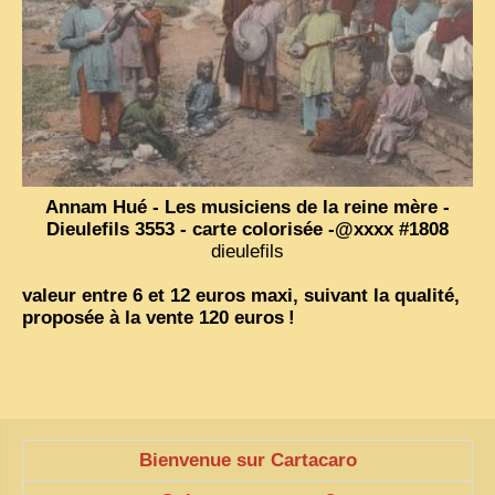
VIETNAM 1950
ALBUMS DE FAMILLE
INDOCHINE HISTORIQUE
ARMÉE, JUSTICE, EDUCATION, RELIGION...
MÉTIERS, FÊTES, TRANSPORTS
Annam Hué - Les musiciens de la reine mère -
Dieulefils 3553 - carte colorisée -@xxxx #1808
TRADITIONS ET MODERNITÉ
dieulefils
INSOLITES
valeur entre 6 et 12 euros maxi, suivant la qualité,
EN DIRECT
proposée à la vente 120 euros
!
ENQUÊTES
L’ ACTU
2025 LAOS 1950 CPSM
Bienvenue sur Cartacaro
2026 PERI, VIÊT-CONG
VIETNAM