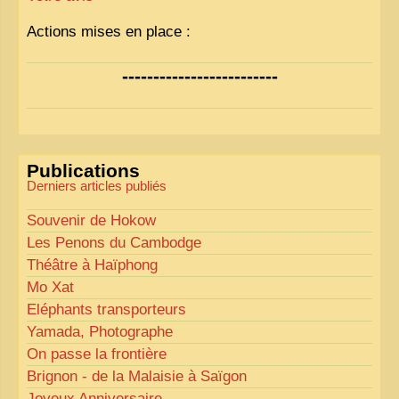
Actions mises en place :
Nous avons déjà ajusté les couleurs pour améliorer
-------------------------
la lisibilité. Votre avis nous intéresse
!
Pour les textes, nous allons les retravailler afin de
les rendre plus fluides et précis.
«
Comme tout bon collectionneur le sait, la
Publications
perfection est un idéal… mais nous y travaillons
!
»
Derniers articles publiés
Souvenir de Hokow
Les Penons du Cambodge
Théâtre à Haïphong
Mo Xat
Eléphants transporteurs
Yamada, Photographe
On passe la frontière
Brignon - de la Malaisie à Saïgon
Joyeux Anniversaire