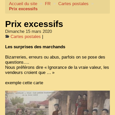
Accueil du site
CARTACARO
>
FR
>
Cartes postales
>
Prix excessifs
NOS LIVRES
Prix excessifs
PHOTOGRAPHES, EDITEURS
Dimanche 15 mars 2020
ILLUSTRATEURS
Cartes postales
|
TONKIN
Les surprises des marchands
FRONTIÈRE
Bizarreries, erreurs ou abus, parfois on se pose des
1908, RÉVOLTE
questions….
Nous préférons dire «
Ignorance de la vraie valeur, les
ANNAM CENTRE
vendeurs croient que …
»
COCHINCHINE
exemple cette carte
LES
ETHNIES
LAOS
CAMBODGE
REMARQUABLES