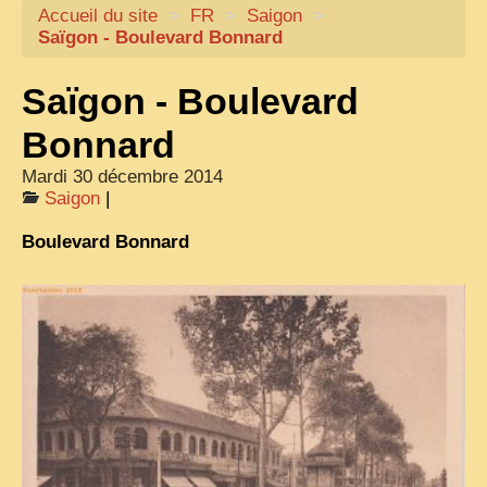
Accueil du site
CARTACARO
>
FR
>
Saigon
>
Saïgon - Boulevard Bonnard
NOS LIVRES
Saïgon - Boulevard
PHOTOGRAPHES, EDITEURS
ILLUSTRATEURS
Bonnard
TONKIN
Mardi 30 décembre 2014
Saigon
|
FRONTIÈRE
Boulevard Bonnard
1908, RÉVOLTE
ANNAM CENTRE
COCHINCHINE
LES
ETHNIES
LAOS
CAMBODGE
REMARQUABLES