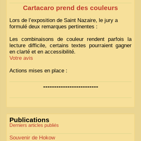
Cartacaro prend des couleurs
Lors de l’exposition de Saint Nazaire, le jury a
formulé deux remarques pertinentes :
Les combinaisons de couleur rendent parfois la
lecture difficile, certains textes pourraient gagner
en clarté et en accessibilité.
Votre avis
Actions mises en place :
Nous avons déjà ajusté les couleurs pour améliorer
-------------------------
la lisibilité. Votre avis nous intéresse
!
Pour les textes, nous allons les retravailler afin de
les rendre plus fluides et précis.
«
Comme tout bon collectionneur le sait, la
Publications
perfection est un idéal… mais nous y travaillons
!
»
Derniers articles publiés
Souvenir de Hokow