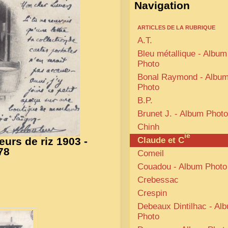
Navigation
ARTICLES DE LA RUBRIQUE
A.T.
Bleu métallique - Album
Photo
Bonal Raymond - Albu
Photo
B.P.
Brunet J. - Album Photo
Chinh
ie
urs de riz 1903 -
Claude et C
78
Comeil
Couadou - Album Photo
Crebessac
Crespin
Debeaux Dintilhac - Al
Photo