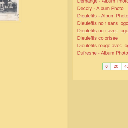
Demange - Album Phot
Decoly - Album Photo
Dieulefils - Album Phot
Dieulefils noir sans log
Dieulefils noir avec log
Dieulefils colorisée
Dieulefils rouge avec l
Dufresne - Album Photo
0
20
4