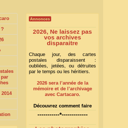
caro
Annonces
?
2026, Ne laissez pas
vos archives
26
disparaitre
o
Chaque jour, des cartes
postales disparaissent :
oubliées, jetées, ou détruites
stales
par le temps ou les héritiers.
 par
phes
2026 sera l’année de la
mémoire et de l’archivage
 2014
avec Cartacaro
.
Découvrez comment faire
1
-----------*-------------
ation