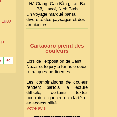
o
Hà Giang, Cao Bằng, Lac Ba
Bể, Hanoï, Ninh Bình
Un voyage marqué par la
o
diversité des paysages et des
o 1900
ambiances.
o
-------------------------
ogo
Cartacaro prend des
couleurs
0
60
Lors de l’exposition de Saint
Nazaire, le jury a formulé deux
remarques pertinentes :
Les combinaisons de couleur
rendent parfois la lecture
difficile, certains textes
pourraient gagner en clarté et
en accessibilité.
Votre avis
-------------------------