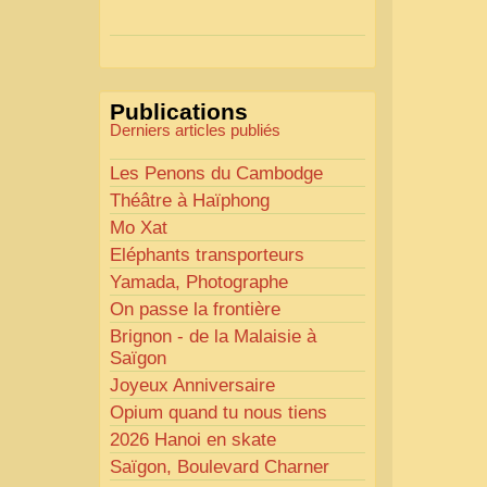
Actions mises en place :
Nous avons déjà ajusté les
couleurs pour améliorer la
lisibilité. Votre avis nous
Publications
intéresse
!
Derniers articles publiés
Pour les textes, nous allons les
retravailler afin de les rendre
Les Penons du Cambodge
plus fluides et précis.
Théâtre à Haïphong
«
Comme tout bon
Mo Xat
collectionneur le sait, la
Eléphants transporteurs
perfection est un idéal… mais
Yamada, Photographe
nous y travaillons
!
»
On passe la frontière
Brignon - de la Malaisie à
Saïgon
Joyeux Anniversaire
Opium quand tu nous tiens
2026 Hanoi en skate
Saïgon, Boulevard Charner