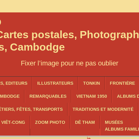
O
artes postales, Photograph
os, Cambodge
Fixer l’image pour ne pas oublier
, EDITEURS
ILLUSTRATEURS
TONKIN
FRONTIÈRE
AMBODGE
REMARQUABLES
VIETNAM 1950
ALBUMS D
TIERS, FÊTES, TRANSPORTS
TRADITIONS ET MODERNITÉ
, VIÊT-CONG
ZOOM PHOTO
DÊ THAM
MUSÉES
ALBUMS FAMIL
ie