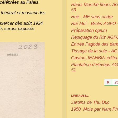
célébrées au Palais,
Hanoi Marché fleurs
A
53
théâtral et musical des
Hué -
MF
sans cadre
’exercer dès août 1924
Raî Moî - Brulis
AGFO
ifs seront exposés
Préparation opium
Repiquage du Riz
AGF
Entrée Pagode des dam
Tissage de la soie -
AG
Gaston
JEANBIN
éditeu
Plantation d’Hévéas
AG
51
0
2
LIRE AUSSI...
Jardins de Thu Duc
1950, Moïs par Nam Ph