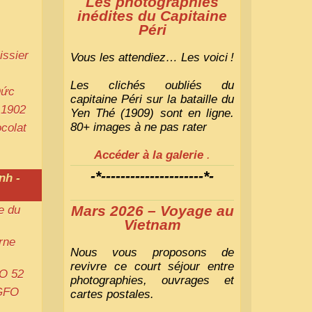
Les photographies
inédites du Capitaine
Péri
issier
Vous les attendiez… Les voici
!
Les clichés oubliés du
Đức
capitaine Péri sur la bataille du
 1902
Yen Thé (1909) sont en ligne.
80+ images à ne pas rater
ocolat
Accéder à la galerie
.
-*---------------------*-
nh -
Mars 2026 – Voyage au
e du
Vietnam
rne
Nous vous proposons de
revivre ce court séjour entre
O
52
photographies, ouvrages et
GFO
cartes postales.