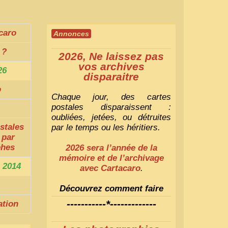
caro
Annonces
?
2026, Ne laissez pas
vos archives
26
disparaitre
o
Chaque jour, des cartes
postales disparaissent :
oubliées, jetées, ou détruites
stales
par le temps ou les héritiers.
 par
phes
2026 sera l’année de la
mémoire et de l’archivage
 2014
avec Cartacaro
.
Découvrez comment faire
1
-----------*-------------
ation