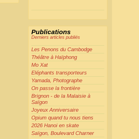
Actions mises en place :
Nous avons déjà ajusté les
couleurs pour améliorer la
lisibilité. Votre avis nous
Publications
intéresse
!
Derniers articles publiés
Pour les textes, nous allons les
retravailler afin de les rendre
Les Penons du Cambodge
plus fluides et précis.
Théâtre à Haïphong
«
Comme tout bon
Mo Xat
collectionneur le sait, la
Eléphants transporteurs
perfection est un idéal… mais
Yamada, Photographe
nous y travaillons
!
»
On passe la frontière
Brignon - de la Malaisie à
Saïgon
Joyeux Anniversaire
Opium quand tu nous tiens
2026 Hanoi en skate
Saïgon, Boulevard Charner