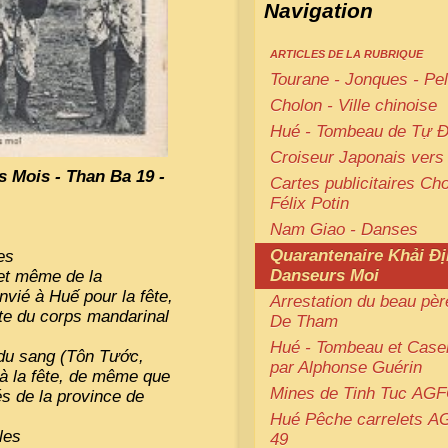
Navigation
ARTICLES DE LA RUBRIQUE
Tourane - Jonques - Pel
Cholon - Ville chinoise
Hué - Tombeau de Tự 
Croiseur Japonais vers
 Mois - Than Ba 19 -
Cartes publicitaires Ch
Félix Potin
Nam Giao - Danses
Quarantenaire Khải Đị
es
Danseurs Moi
et même de la
nvié à Huế pour la fête,
Arrestation du beau pèr
ste du corps mandarinal
De Tham
Hué - Tombeau et Case
 du sang (Tôn Tước,
par Alphonse Guérin
à la fête, de même que
Mines de Tinh Tuc
AGF
és de la province de
Hué Pêche carrelets
A
les
49