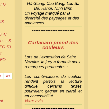
Hà Giang, Cao Bằng, Lac Ba
GFO
Bể, Hanoï, Ninh Bình
Un voyage marqué par la
diversité des paysages et des
48
ambiances.
-------------------------
O
47
es - 8
Cartacaro prend des
couleurs
FO
50
r
Lors de l’exposition de Saint
FO
Nazaire, le jury a formulé deux
remarques pertinentes :
0
40
Les combinaisons de couleur
rendent parfois la lecture
difficile, certains textes
pourraient gagner en clarté et
en accessibilité.
at
Votre avis
-------------------------