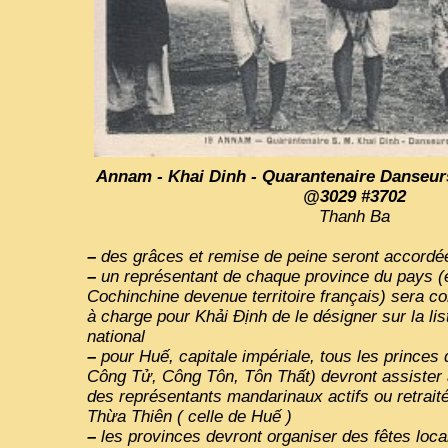
Annam - Khai Dinh - Quarantenaire Danseurs
@3029 #3702
Thanh Ba
–
des grâces et remise de peine seront accordé
–
un représentant de chaque province du pays (
Cochinchine devenue territoire français) sera co
à charge pour Khải Định de le désigner sur la li
national
–
pour Huế, capitale impériale, tous les princes
Công Tử, Công Tôn, Tôn Thất) devront assister 
des représentants mandarinaux actifs ou retrait
Thừa Thiên ( celle de Huế )
–
les provinces devront organiser des fêtes loca