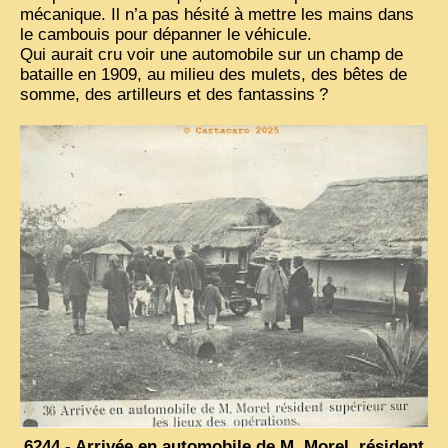
mécanique. Il n’a pas hésité à mettre les mains dans
le cambouis pour dépanner le véhicule.
VIETNAM 1950
Qui aurait cru voir une automobile sur un champ de
ALBUMS DE FAMILLE
bataille en 1909, au milieu des mulets, des bêtes de
somme, des artilleurs et des fantassins
?
INDOCHINE HISTORIQUE
ARMÉE, JUSTICE, EDUCATION, RELIGION...
MÉTIERS, FÊTES, TRANSPORTS
TRADITIONS ET MODERNITÉ
INSOLITES
EN DIRECT
ENQUÊTES
L’ ACTU
2025 LAOS 1950 CPSM
2026 PERI, VIÊT-CONG
VIETNAM
6244 - Arrivée en automobile de M. Morel, résident