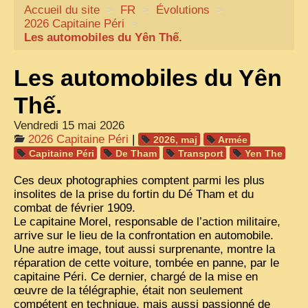
Accueil du site
CARTACARO
>
FR
>
Évolutions
>
2026 Capitaine Péri
>
NOS LIVRES
Les automobiles du Yên Thế.
PHOTOGRAPHES, EDITEURS
Les automobiles du Yên
ILLUSTRATEURS
Thế.
TONKIN
Vendredi 15 mai 2026
FRONTIÈRE
2026 Capitaine Péri
|
2026, maj
Armée
Capitaine Péri
De Tham
Transport
Yen The
1908, RÉVOLTE
Ces deux photographies comptent parmi les plus
ANNAM CENTRE
insolites de la prise du fortin du Dé Tham et du
combat de février 1909.
COCHINCHINE
Le capitaine Morel, responsable de l’action militaire,
LES
ETHNIES
arrive sur le lieu de la confrontation en automobile.
Une autre image, tout aussi surprenante, montre la
LAOS
réparation de cette voiture, tombée en panne, par le
capitaine Péri. Ce dernier, chargé de la mise en
CAMBODGE
œuvre de la télégraphie, était non seulement
compétent en technique, mais aussi passionné de
REMARQUABLES