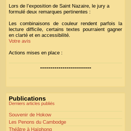
Lors de l’exposition de Saint Nazaire, le jury a
formulé deux remarques pertinentes :
Les combinaisons de couleur rendent parfois la
lecture difficile, certains textes pourraient gagner
en clarté et en accessibilité.
Votre avis
Actions mises en place :
Nous avons déjà ajusté les couleurs pour améliorer
-------------------------
la lisibilité. Votre avis nous intéresse
!
Pour les textes, nous allons les retravailler afin de
les rendre plus fluides et précis.
«
Comme tout bon collectionneur le sait, la
Publications
perfection est un idéal… mais nous y travaillons
!
»
Derniers articles publiés
Souvenir de Hokow
Les Penons du Cambodge
Théâtre à Haïphong