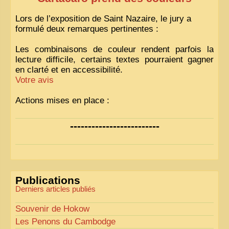
Lors de l’exposition de Saint Nazaire, le jury a
formulé deux remarques pertinentes :
Les combinaisons de couleur rendent parfois la
lecture difficile, certains textes pourraient gagner
en clarté et en accessibilité.
Votre avis
Actions mises en place :
Nous avons déjà ajusté les couleurs pour améliorer
-------------------------
la lisibilité. Votre avis nous intéresse
!
Pour les textes, nous allons les retravailler afin de
les rendre plus fluides et précis.
«
Comme tout bon collectionneur le sait, la
Publications
perfection est un idéal… mais nous y travaillons
!
»
Derniers articles publiés
Souvenir de Hokow
Les Penons du Cambodge