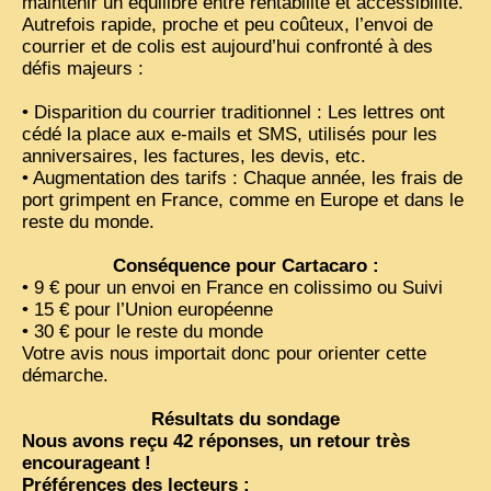
maintenir un équilibre entre rentabilité et accessibilité.
Autrefois rapide, proche et peu coûteux, l’envoi de
VIETNAM 1950
courrier et de colis est aujourd’hui confronté à des
défis majeurs :
ALBUMS DE FAMILLE
• Disparition du courrier traditionnel : Les lettres ont
INDOCHINE HISTORIQUE
cédé la place aux e-mails et
SMS
, utilisés pour les
anniversaires, les factures, les devis, etc.
ARMÉE, JUSTICE, EDUCATION, RELIGION...
• Augmentation des tarifs : Chaque année, les frais de
MÉTIERS, FÊTES, TRANSPORTS
port grimpent en France, comme en Europe et dans le
reste du monde.
TRADITIONS ET MODERNITÉ
Conséquence pour Cartacaro :
INSOLITES
• 9 € pour un envoi en France en colissimo ou Suivi
• 15 € pour l’Union européenne
EN DIRECT
• 30 € pour le reste du monde
Votre avis nous importait donc pour orienter cette
ENQUÊTES
démarche.
L’ ACTU
Résultats du sondage
2025 LAOS 1950 CPSM
Nous avons reçu 42 réponses, un retour très
encourageant
!
2026 PERI, VIÊT-CONG
Préférences des lecteurs :
VIETNAM