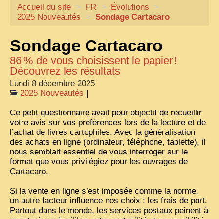
Accueil du site
CARTACARO
>
FR
>
Évolutions
>
2025 Nouveautés
>
Sondage Cartacaro
NOS LIVRES
Sondage Cartacaro
PHOTOGRAPHES, EDITEURS
86
% de vous choisissent le papier
!
ILLUSTRATEURS
Découvrez les résultats
TONKIN
Lundi 8 décembre 2025
2025 Nouveautés
|
FRONTIÈRE
Ce petit questionnaire avait pour objectif de recueillir
1908, RÉVOLTE
votre avis sur vos préférences lors de la lecture et de
ANNAM CENTRE
l’achat de livres cartophiles. Avec la généralisation
des achats en ligne (ordinateur, téléphone, tablette), il
COCHINCHINE
nous semblait essentiel de vous interroger sur le
format que vous privilégiez pour les ouvrages de
LES
ETHNIES
Cartacaro.
LAOS
Si la vente en ligne s’est imposée comme la norme,
un autre facteur influence nos choix : les frais de port.
CAMBODGE
Partout dans le monde, les services postaux peinent à
REMARQUABLES