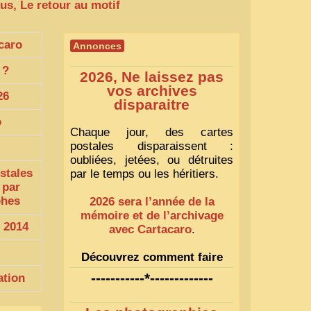
us, Le retour au motif
caro
Annonces
?
2026, Ne laissez pas
vos archives
26
disparaitre
o
Chaque jour, des cartes
postales disparaissent :
oubliées, jetées, ou détruites
stales
par le temps ou les héritiers.
 par
phes
2026 sera l’année de la
mémoire et de l’archivage
 2014
avec Cartacaro
.
Découvrez comment faire
1
-----------*-------------
ation