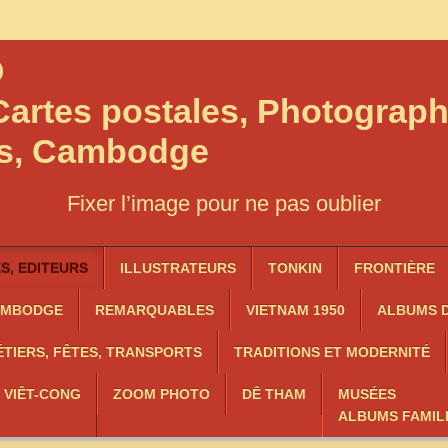
O
artes postales, Photograph
os, Cambodge
Fixer l’image pour ne pas oublier
, EDITEURS
ILLUSTRATEURS
TONKIN
FRONTIÈRE
AMBODGE
REMARQUABLES
VIETNAM 1950
ALBUMS D
TIERS, FÊTES, TRANSPORTS
TRADITIONS ET MODERNITÉ
, VIÊT-CONG
ZOOM PHOTO
DÊ THAM
MUSÉES
ALBUMS FAMIL