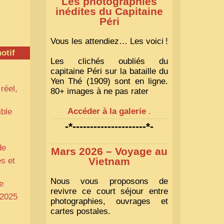
Les photographies
inédites du Capitaine
Péri
Vous les attendiez… Les voici
!
otif
Les clichés oubliés du
capitaine Péri sur la bataille du
Yen Thé (1909) sont en ligne.
réel,
80+ images à ne pas rater
Accéder à la galerie
.
ible
-*---------------------*-
de
Mars 2026 – Voyage au
Vietnam
s et
Nous vous proposons de
e
revivre ce court séjour entre
 2025
photographies, ouvrages et
cartes postales.