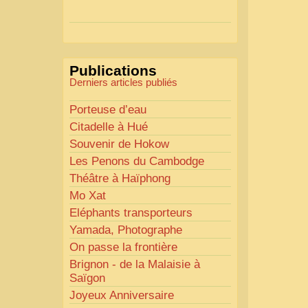
Actions mises en place :
Nous avons déjà ajusté les
couleurs pour améliorer la
lisibilité. Votre avis nous
Publications
intéresse
!
Derniers articles publiés
Pour les textes, nous allons les
retravailler afin de les rendre
Porteuse d’eau
plus fluides et précis.
Citadelle à Hué
«
Comme tout bon
Souvenir de Hokow
collectionneur le sait, la
Les Penons du Cambodge
perfection est un idéal… mais
Théâtre à Haïphong
nous y travaillons
!
»
Mo Xat
Eléphants transporteurs
Yamada, Photographe
On passe la frontière
Brignon - de la Malaisie à
Saïgon
Joyeux Anniversaire