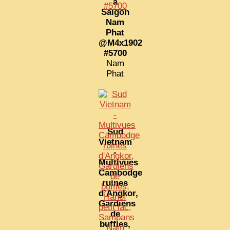
à
Saïgon
Nam
Phat
@M4x1902
#5700
Nam
Phat
Sud
Vietnam
-
Multivues
Cambodge
ruines
d’Angkor,
Gardiens
de
buffles,