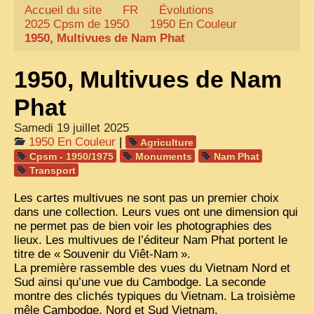
Accueil du site
CARTACARO
>
FR
>
Évolutions
>
2025 Cpsm de 1950
>
1950 En Couleur
>
NOS LIVRES
1950, Multivues de Nam Phat
PHOTOGRAPHES, EDITEURS
1950, Multivues de Nam
ILLUSTRATEURS
Phat
TONKIN
Samedi 19 juillet 2025
FRONTIÈRE
1950 En Couleur
|
Agriculture
Cpsm - 1950/1975
Monuments
Nam Phat
1908, RÉVOLTE
Transport
ANNAM CENTRE
Les cartes multivues ne sont pas un premier choix
dans une collection. Leurs vues ont une dimension qui
COCHINCHINE
ne permet pas de bien voir les photographies des
LES
ETHNIES
lieux. Les multivues de l’éditeur Nam Phat portent le
titre de «
Souvenir du Viêt-Nam
».
LAOS
La première rassemble des vues du Vietnam Nord et
Sud ainsi qu’une vue du Cambodge. La seconde
CAMBODGE
montre des clichés typiques du Vietnam. La troisième
mêle Cambodge, Nord et Sud Vietnam.
REMARQUABLES