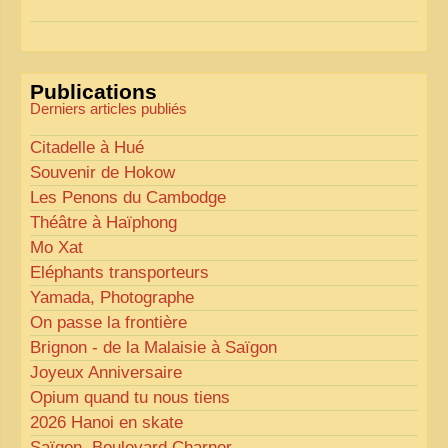
Pour les textes, nous allons les retravailler afin de
les rendre plus fluides et précis.
«
Comme tout bon collectionneur le sait, la
Publications
perfection est un idéal… mais nous y travaillons
!
»
Derniers articles publiés
Citadelle à Hué
Souvenir de Hokow
Les Penons du Cambodge
Théâtre à Haïphong
Mo Xat
Eléphants transporteurs
Yamada, Photographe
On passe la frontière
Brignon - de la Malaisie à Saïgon
Joyeux Anniversaire
Opium quand tu nous tiens
2026 Hanoi en skate
Saïgon, Boulevard Charner