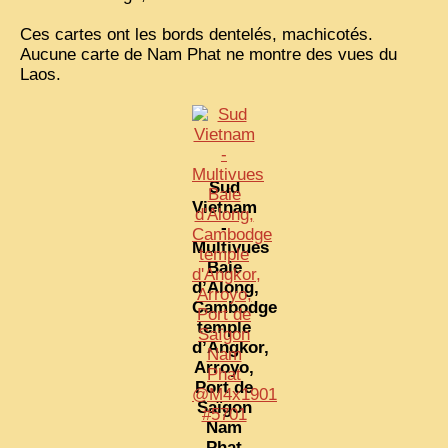
Ces cartes ont les bords dentelés, machicotés.
VIETNAM 1950
Aucune carte de Nam Phat ne montre des vues du
ALBUMS DE FAMILLE
Laos.
INDOCHINE HISTORIQUE
ARMÉE, JUSTICE, EDUCATION, RELIGION...
MÉTIERS, FÊTES, TRANSPORTS
Sud
Vietnam
TRADITIONS ET MODERNITÉ
-
Multivues
INSOLITES
Baie
EN DIRECT
d’Along,
Cambodge
ENQUÊTES
temple
d’Angkor,
L’ ACTU
Arroyo,
Port de
2025 LAOS 1950 CPSM
Saïgon
Nam
2026 PERI, VIÊT-CONG
VIETNAM
Phat