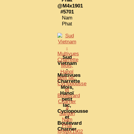
@M4x1901
ZOOM PHOTO
#5701
Nam
DÊ THAM
Phat
MUSÉES
ALBUMS FAMILLE
EN
Sud
Vietnam
-
Multivues
Charrette
Mois,
Hanoï
petit
lac,
Cyclopousse
et
Boulevard
Charner