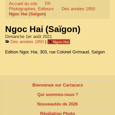
Accueil du site
CARTACARO
>
FR
>
Photographes, Editeurs
>
Des années 1950
>
NOS LIVRES
Ngoc Hai (Saïgon)
PHOTOGRAPHES, EDITEURS
Ngoc Hai (Saïgon)
ILLUSTRATEURS
Dimanche 1er août 2021
TONKIN
Des années 1950
|
Ngoc Hai
FRONTIÈRE
Edition Ngoc Hai, 303, rue Colonel Grimaud, Saïgon
1908, RÉVOLTE
ANNAM CENTRE
COCHINCHINE
Bienvenue sur Cartacaro
LES
ETHNIES
Qui sommes-nous
?
LAOS
Nouveautés de 2026
CAMBODGE
Révélation Photo
REMARQUABLES