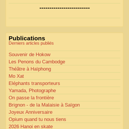
Nous avons déjà ajusté les couleurs pour améliorer
-------------------------
la lisibilité. Votre avis nous intéresse
!
Pour les textes, nous allons les retravailler afin de
les rendre plus fluides et précis.
«
Comme tout bon collectionneur le sait, la
Publications
perfection est un idéal… mais nous y travaillons
!
»
Derniers articles publiés
Souvenir de Hokow
Les Penons du Cambodge
Théâtre à Haïphong
Mo Xat
Eléphants transporteurs
Yamada, Photographe
On passe la frontière
Brignon - de la Malaisie à Saïgon
Joyeux Anniversaire
Opium quand tu nous tiens
2026 Hanoi en skate