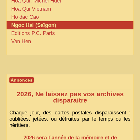
Hoa Qui, Michel Huet
Hoa Qui Vietnam
ZOOM PHOTO
Ho dac Cao
DÊ THAM
Ngoc Hai (Saïgon)
MUSÉES
Editions
P.C.
Paris
ALBUMS FAMILLE
Van Hen
EN
Annonces
2026, Ne laissez pas vos archives
disparaitre
Chaque jour, des cartes postales disparaissent :
oubliées, jetées, ou détruites par le temps ou les
héritiers.
2026 sera l’année de la mémoire et de