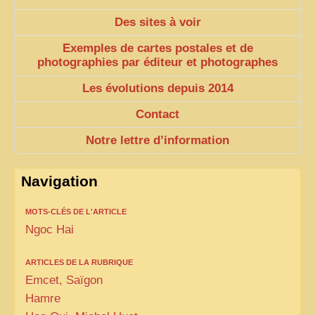
Des sites à voir
VIETNAM 1950
Exemples de cartes postales et de
ALBUMS DE FAMILLE
photographies par éditeur et photographes
INDOCHINE HISTORIQUE
Les évolutions depuis 2014
ARMÉE, JUSTICE, EDUCATION, RELIGION...
Contact
MÉTIERS, FÊTES, TRANSPORTS
Notre lettre d’information
TRADITIONS ET MODERNITÉ
INSOLITES
Navigation
EN DIRECT
MOTS-CLÉS DE L'ARTICLE
ENQUÊTES
Ngoc Hai
L’ ACTU
ARTICLES DE LA RUBRIQUE
2025 LAOS 1950 CPSM
Emcet, Saïgon
Hamre
2026 PERI, VIÊT-CONG
VIETNAM